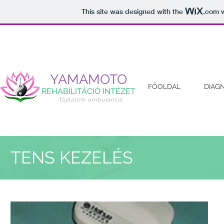
This site was designed with the
.com
w
YAMAMOTO
FŐOLDAL
DIAG
REHABILITÁCIÓ
INTÉZET
fájdalom ambulancia
TENS KEZELÉS